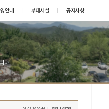
분양안내
부대시설
공지사항
니다!
26-03-30 09:44
조회
1,087회