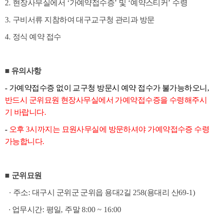
2.
현장사무실에서
‘
가예약접수증
’
및
‘
예약스티커
’
수령
3.
구비서류 지참하여 대구교구청 관리과 방문
4.
정식 예약 접수
■
유의사항
-
가예약접수증 없이 교구청 방문시 예약 접수가 불가능하오니
,
반드시 군위묘원 현장사무실에서 가예약접수증을 수령해주시
기 바랍니다
.
-
오후
3
시까지는 묘원사무실에 방문하셔야 가예약접수증 수령
가능합니다
.
■
군위묘원
·
주소
:
대구시 군위군 군위읍 용대
2
길
258(
용대리 산
69-1)
·
업무시간
:
평일
,
주말
8:00 ~ 16:00