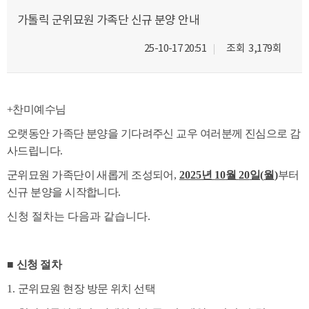
가톨릭 군위묘원 가족단 신규 분양 안내
25-10-17 20:51
조회
3,179회
+찬미예수님
오랫동안 가족단 분양을 기다려주신 교우 여러분께 진심으로 감
사드립니다
.
군위묘원 가족단이 새롭게 조성되어
,
2025
년
10
월
20
일
(
월
)
부터
신규 분양을 시작합니다
.
신청 절차는 다음과 같습니다.
■
신청 절차
1.
군위묘원 현장 방문 위치 선택