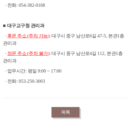
·
전화
: 054-382-0168
■
대구교구청 관리과
·
후문 주소
(
주차 가능
)
:
대구시 중구 남산로
6
길
47-5,
본관
1
층
관리과
·
정문 주소
(
주차 불가
)
:
대구시 중구 남산로
4
길
112,
본관
1
층
관리과
·
업무시간
:
평일
9:00 ~ 17:00
·
전화
: 053-250-3003
목록