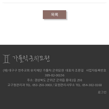
목록
(재) 대구구 천주교회 유지재단 가톨릭 군위묘원 대표자 조환길 사업자등록번호
389-82-00156
주소: 경상북도 군위군 군위읍 용대2길 258
교구청관리과 TEL. 053-250-3003 / 묘원관리사무소 TEL. 054-382-0168
로그인